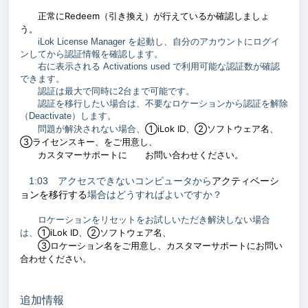
正常にRedeem（引き換え）が行えているか確認しましょ
う。
iLok License Manager を起動し、自分のアカウントにログイ
ンしてから認証情報を確認します。
右に表示される Activations used で利用可能な認証数が確認
できます。
認証は最大で同時に2台まで可能です。
認証を移行したい場合は、不要なロケーションから認証を解除
（Deactivate）します。
①iLok ID、②ソフトウェア名、
問題が解決されない場合、
③ライセンスキー、をご用意し、
カスタマーサポートに
お問い合わせください。
アクティベーシ
1:03 アクセスできないコンピュータから
ョンを移行する
場合はどうすればよいですか？
ロケーションをリセットをお試しいただき解決しない場合
①iLok ID、②ソフトウェア名、
は、
③ロケーション名を
ご用意し
、カスタマーサポートにお問い
合わせください。
追加情報